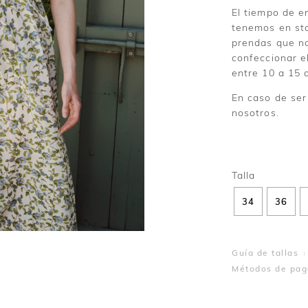
El tiempo de e
tenemos en sto
prendas que n
confeccionar e
entre 10 a 15 d
En caso de ser
nosotros.
34
36
Guía de tallas
Métodos de pag