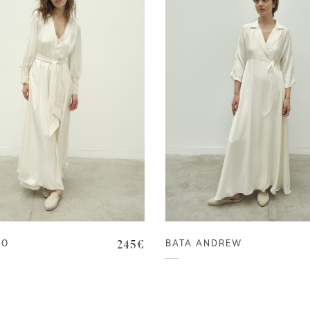
LO
BATA ANDREW
245
€