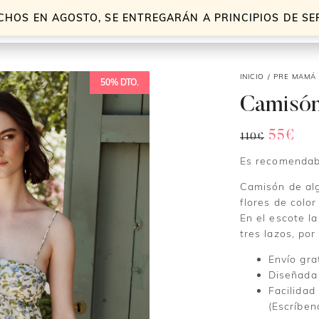
CHOS EN AGOSTO, SE ENTREGARÁN A PRINCIPIOS DE S
INICIO
/
PRE MAMÁ
50% DTO.
Camisón 
El
El
55
€
110
€
precio
pre
Es recomendabl
original
act
era:
es:
Camisón de al
110€.
55€
flores de color
En el escote la
tres lazos, por
Envío gra
Diseñada
Facilidad
(Escríben