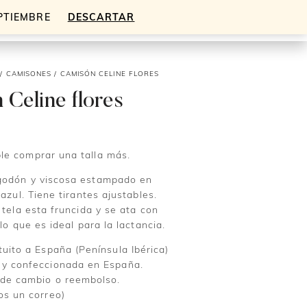
EPTIEMBRE
DESCARTAR
Mi cuenta
Cesta
0
/
CAMISONES
/ CAMISÓN CELINE FLORES
Celine flores
cio
e comprar una talla más.
ual
godón y viscosa estampado en
.
 azul. Tiene tirantes ajustables.
 tela esta fruncida y se ata con
 lo que es ideal para la lactancia.
tuito a España (Península Ibérica)
 y confeccionada en España.
 de cambio o reembolso.
os un correo)