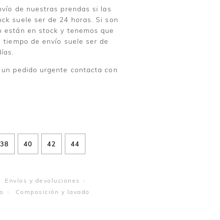
nvío de nuestras prendas si las
ck suele ser de 24 horas. Si son
o están en stock y tenemos que
l tiempo de envío suele ser de
ías.
 un pedido urgente contacta con
38
40
42
44
Envíos y devoluciones
o
Composición y lavado