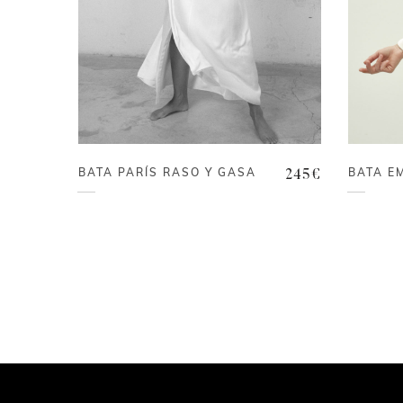
BATA PARÍS RASO Y GASA
BATA EM
245
€