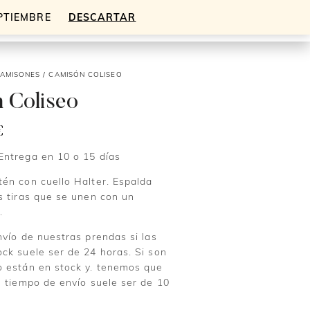
EPTIEMBRE
DESCARTAR
Mi cuenta
Cesta
0
AMISONES
/ CAMISÓN COLISEO
 Coliseo
€
ntrega en 10 o 15 días
én con cuello Halter. Espalda
s tiras que se unen con un
.
nvío de nuestras prendas si las
ck suele ser de 24 horas. Si son
 están en stock y. tenemos que
l tiempo de envío suele ser de 10