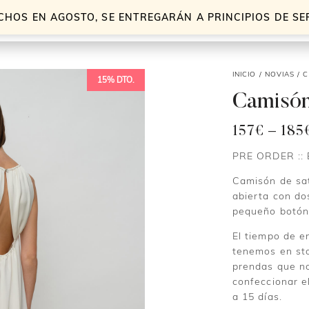
CHOS EN AGOSTO, SE ENTREGARÁN A PRINCIPIOS DE S
INICIO
/
NOVIAS
/
C
15% DTO.
Camisón
157
€
–
185
PRE ORDER :: E
Camisón de sat
abierta con do
pequeño botón
El tiempo de e
tenemos en sto
prendas que no
confeccionar e
a 15 días.