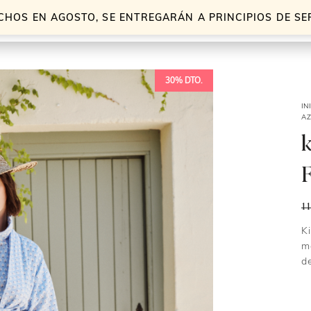
CHOS EN AGOSTO, SE ENTREGARÁN A PRINCIPIOS DE S
30% DTO.
IN
A
F
1
K
m
d