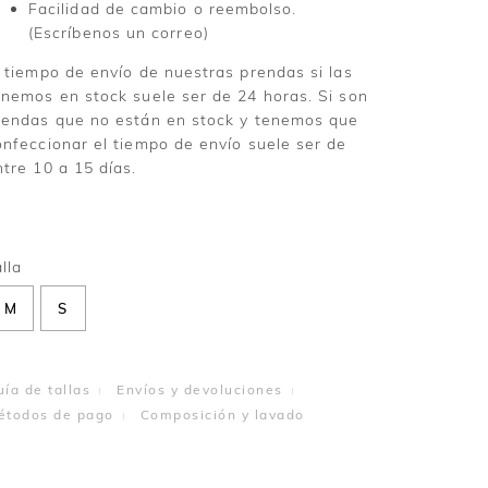
Facilidad de cambio o reembolso.
(Escríbenos un correo)
l tiempo de envío de nuestras prendas si las
enemos en stock suele ser de 24 horas. Si son
rendas que no están en stock y tenemos que
onfeccionar el tiempo de envío suele ser de
ntre 10 a 15 días.
M
S
ía de tallas
Envíos y devoluciones
étodos de pago
Composición y lavado