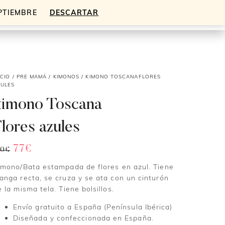
EPTIEMBRE
DESCARTAR
Mi cuenta
Cesta
0
ICIO
/
PRE MAMÁ
/
KIMONOS
/ KIMONO TOSCANAFLORES
ZULES
kimono Toscana
lores azules
El
El
77
€
10
€
precio
precio
imono/Bata estampada de flores en azul. Tiene
original
actual
anga recta, se cruza y se ata con un cinturón
era:
es:
110€.
77€.
e la misma tela. Tiene bolsillos.
Envío gratuito a España (Península Ibérica)
Diseñada y confeccionada en España.