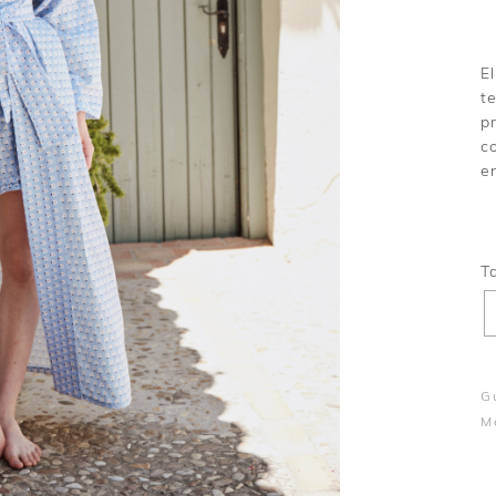
E
t
p
c
e
Gu
M