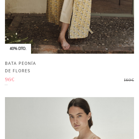
40% DTO.
BATA PEONÍA
DE FLORES
El
El
96
€
160
€
precio
precio
original
actual
era:
es:
160€.
96€.