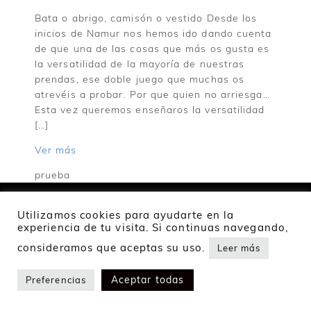
Bata o abrigo, camisón o vestido Desde los
inicios de Namur nos hemos ido dando cuenta
de que una de las cosas que más os gusta es
la versatilidad de la mayoría de nuestras
prendas, ese doble juego que muchas os
atrevéis a probar. Por que quien no arriesga…
Esta vez queremos enseñaros la versatilidad
[…]
Ver más
prueba
Utilizamos cookies para ayudarte en la
experiencia de tu visita. Si continuas navegando,
2024 Namur Collection
consideramos que aceptas su uso.
Leer más
Política de privacidad
Política de cookies
Envíos y devoluciones
Aceptar todas
Preferencias