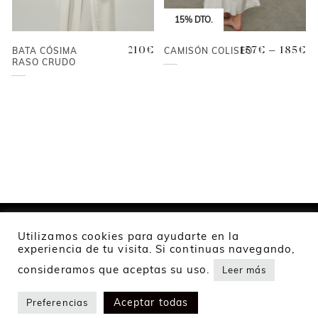
15% DTO.
BATA CÓSIMA
210
€
CAMISÓN COLISEO
157
€
–
185
€
RASO CRUDO
Utilizamos cookies para ayudarte en la
experiencia de tu visita. Si continuas navegando,
2024 Namur Collection
consideramos que aceptas su uso.
Leer más
Política de privacidad
Política de cookies
Envíos y devoluciones
198
€
Aceptar todas
Preferencias
36
38
40
42
44