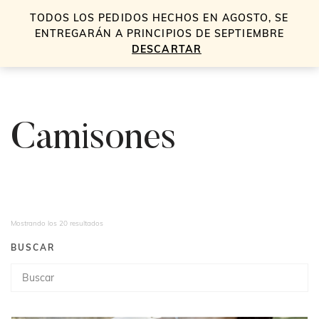
TODOS LOS PEDIDOS HECHOS EN AGOSTO, SE
0
ENTREGARÁN A PRINCIPIOS DE SEPTIEMBRE
DESCARTAR
Camisones
Ordenado
Mostrando los 20 resultados
por
BUSCAR
los
Búsqueda
últimos
de
productos