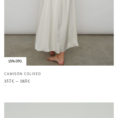
15% DTO.
CAMISÓN COLISEO
157
€
–
185
€