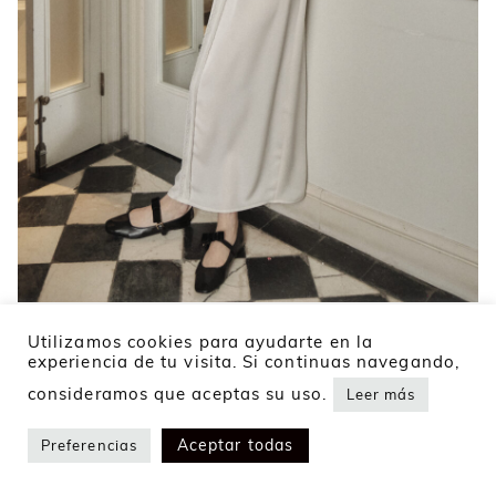
NEW
Utilizamos cookies para ayudarte en la
experiencia de tu visita. Si continuas navegando,
CAMISÓN ENORA
consideramos que aceptas su uso.
Leer más
190
€
Aceptar todas
Preferencias